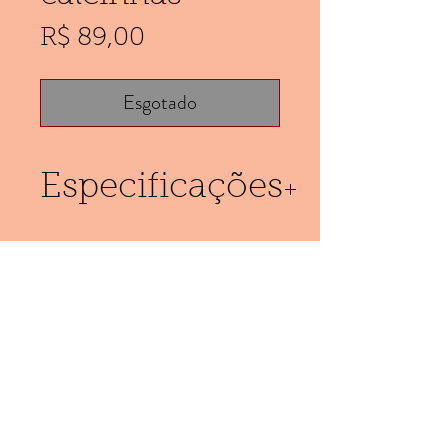
Preço
R$ 89,00
Esgotado
Especificações
Calcinhas
confeccionadas em
microfibra e renda
(11) 953752541