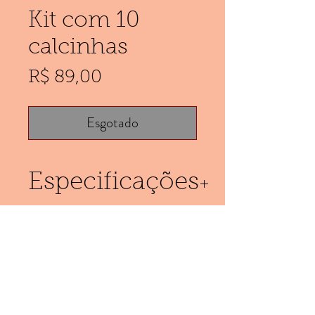
Kit com 10
calcinhas
Preço
R$ 89,00
Esgotado
Especificações
Calcinha confeccionada
em microfibra.
(11) 953752541