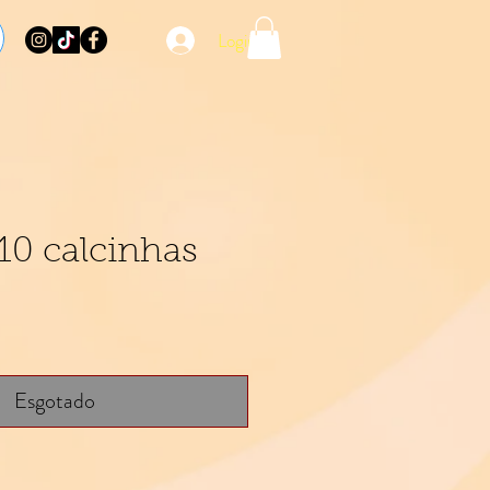
Login
10 calcinhas
reço
Esgotado