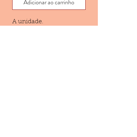
Adicionar ao carrinho
A unidade.
Especificações
Calcinha alta fio duplo
confeccionada em
microfibra e detalhe de
(11) 953752541
renda.
A.F.C. Produções