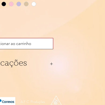
ionar ao carrinho
icações
ado em algodão.
A.F.C. Produções