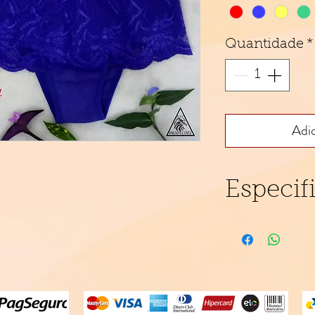
Quantidade
*
Adic
Especif
Caleçon forr