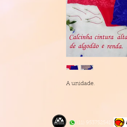
A unidade.
(11) 953752541