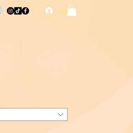
Login
eço