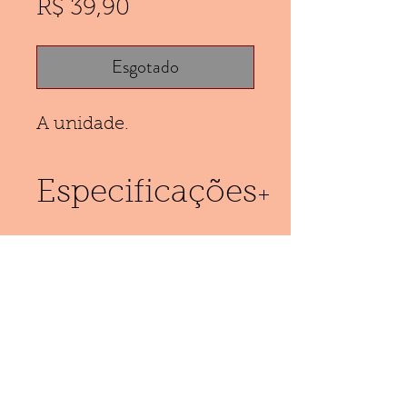
Preço
R$ 39,90
Esgotado
A unidade.
Especificações
Body confeccionado em
microfibra e renda.
(11) 953752541